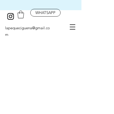
WHATSAPP
lapequeciguena@gmail.co
m