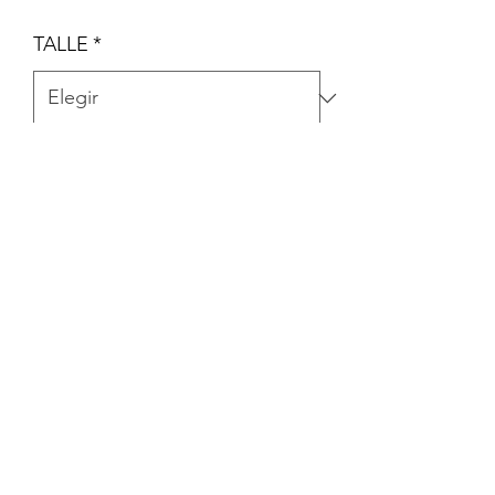
TALLE
*
Cantidad
*
Agregar al carrito
TRIO PANTALÓN + BODY MANGA
CORTA + BODY MANGA LARGA