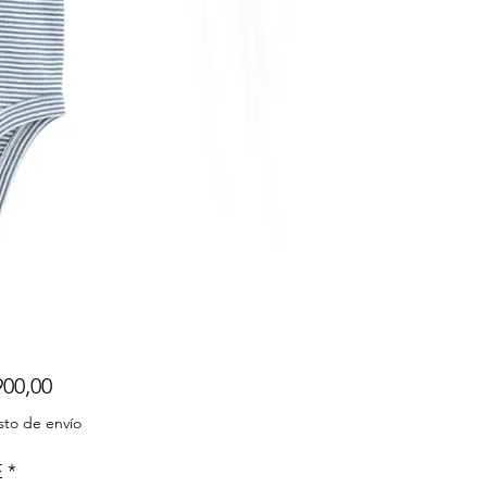
Precio
900,00
sto de envío
E
*