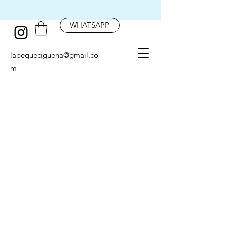
WHATSAPP
lapequeciguena@gmail.co
m