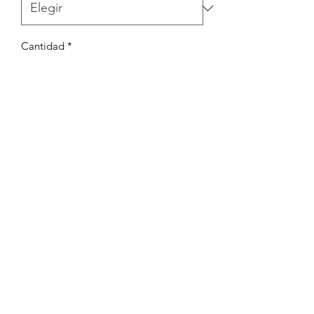
Cantidad
*
Agregar al carrito
TRIO DE ALGODÓN , VESTIDITO +
BOMBACHUDO + BODY MANGA
CORTA .
La Peque Cigueña