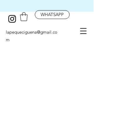
WHATSAPP
lapequeciguena@gmail.co
m