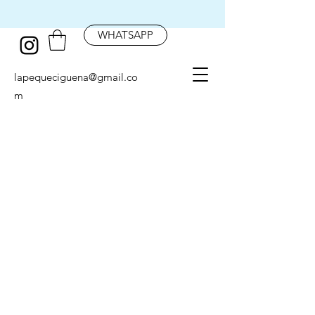
WHATSAPP
lapequeciguena@gmail.co
m