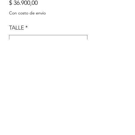
Precio
$ 36.900,00
Con costo de envío
TALLE
*
Cantidad
*
Agregar al carrito
Pijama de micropolar sin pie