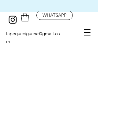
WHATSAPP
lapequeciguena@gmail.co
m