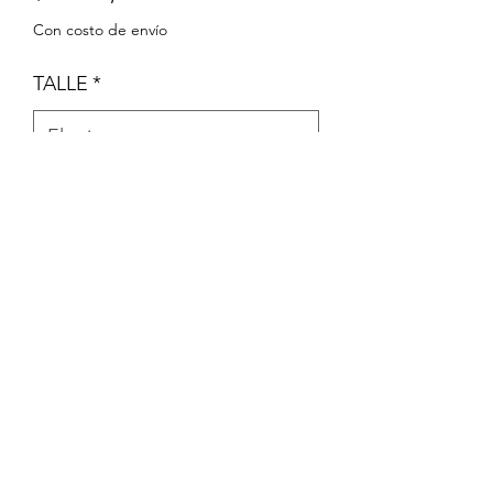
Con costo de envío
TALLE
*
Cantidad
*
Agregar al carrito
PIJAMA DE MICROPOLAR SIN PIE