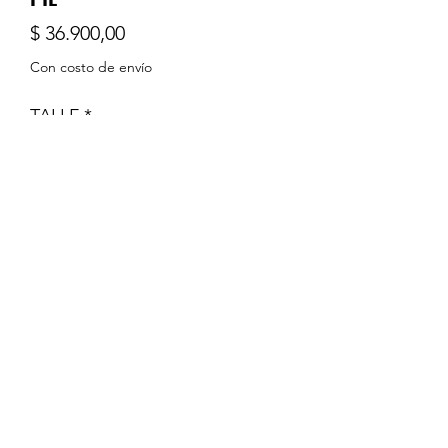
Precio
$ 36.900,00
Con costo de envío
TALLE
*
Cantidad
*
Agregar al carrito