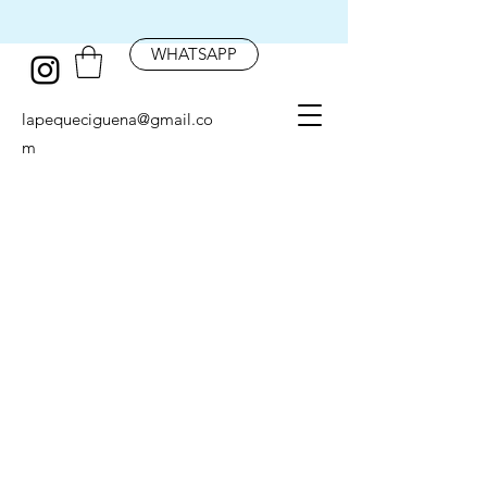
WHATSAPP
lapequeciguena@gmail.co
m