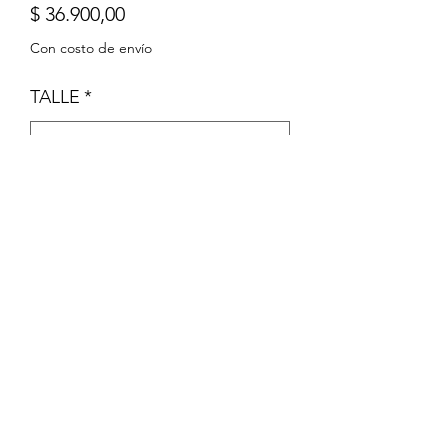
Precio
$ 36.900,00
Con costo de envío
TALLE
*
Cantidad
*
Agregar al carrito
Pijama de micropolar con pie