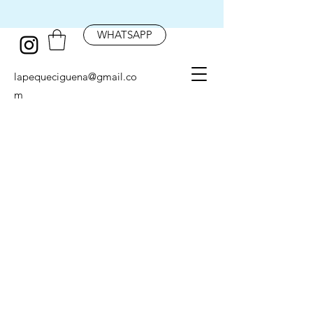
WHATSAPP
lapequeciguena@gmail.co
m