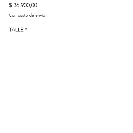
Precio
$ 36.900,00
Con costo de envío
TALLE
*
Cantidad
*
Agregar al carrito
Pijama de micropolar con pie