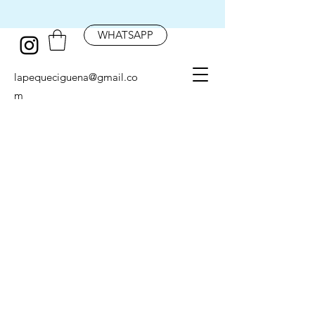
WHATSAPP
lapequeciguena@gmail.co
m