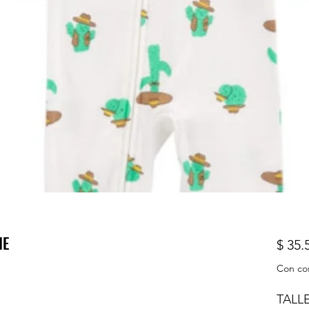
IE
$ 35.
Con co
TALL