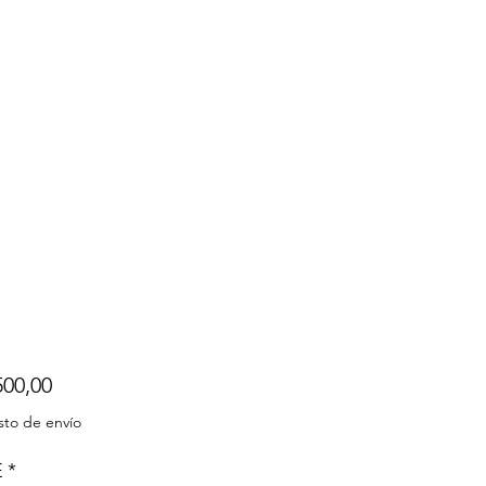
Precio
500,00
sto de envío
E
*