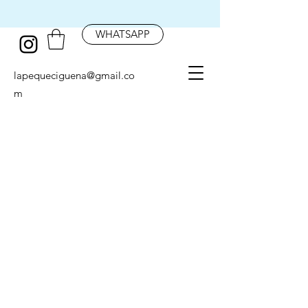
WHATSAPP
lapequeciguena@gmail.co
m