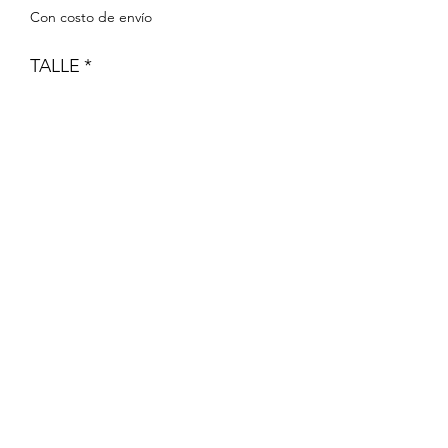
Con costo de envío
TALLE
*
Cantidad
*
Agregar al carrito
La Peque Cigueña