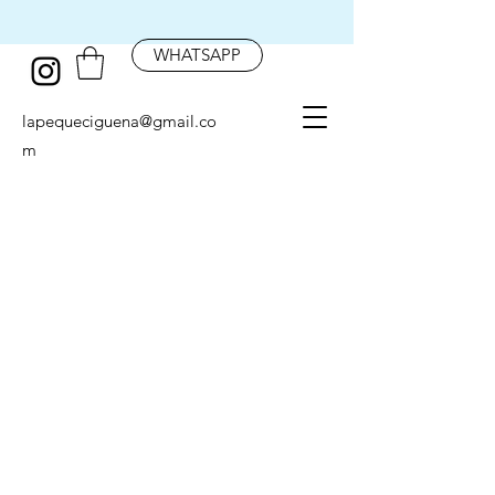
WHATSAPP
lapequeciguena@gmail.co
m