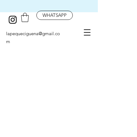
WHATSAPP
lapequeciguena@gmail.co
m