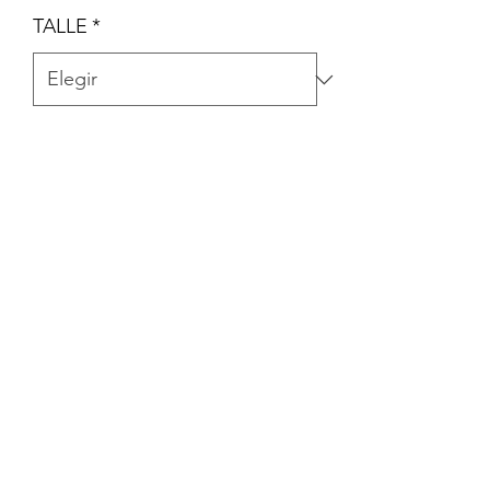
TALLE
*
Cantidad
*
Agregar al carrito
PIJAMA DE ALGODÓN CON PIE Y
CIERRE