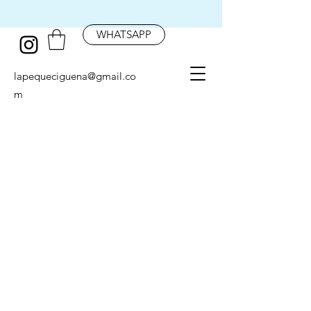
WHATSAPP
lapequeciguena@gmail.co
m