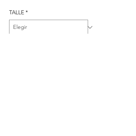
TALLE
*
Cantidad
*
Agregar al carrito
PIJAMA DE ALGODÓN TÉRMICO
CON PIE