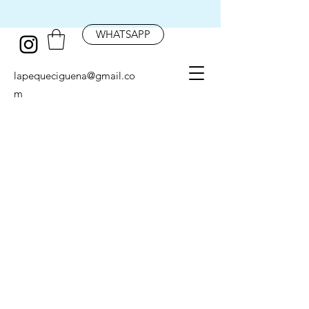
WHATSAPP
lapequeciguena@gmail.co
m