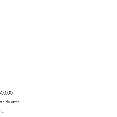
Precio
500,00
sto de envío
E
*