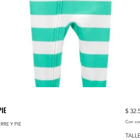
PIE
$ 32.
Con co
RE Y PIE
TALL