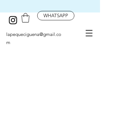
WHATSAPP
lapequeciguena@gmail.co
m