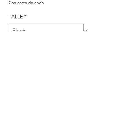
Con costo de envío
TALLE
*
Cantidad
*
Agregar al carrito
PACK DE 6 BODYS MANGA LARGA