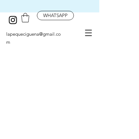
WHATSAPP
lapequeciguena@gmail.co
m