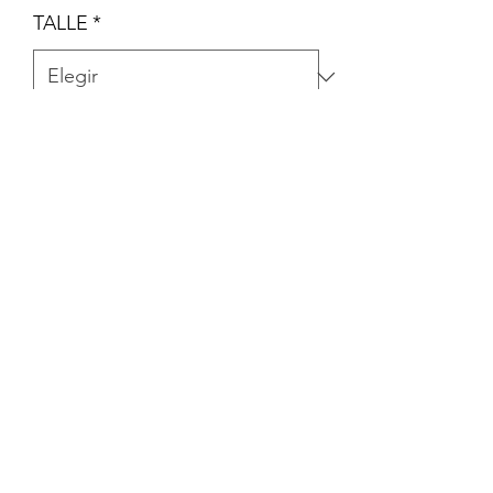
TALLE
*
Cantidad
*
Agregar al carrito
PACK DE 5 BODYS MANGA CORTA
La Peque Cigueña