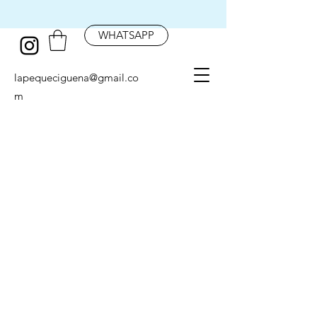
WHATSAPP
lapequeciguena@gmail.co
m