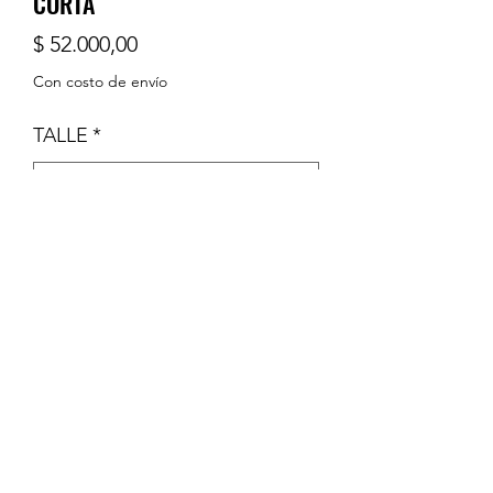
CORTA
Precio
$ 52.000,00
Con costo de envío
TALLE
*
Cantidad
*
Agregar al carrito
PACK DE 5 BODYS MANGA CORTA