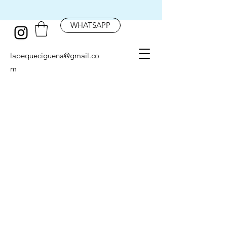
WHATSAPP
lapequeciguena@gmail.co
m