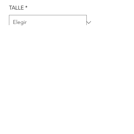
TALLE
*
Cantidad
*
Agregar al carrito
PACK DE 5 BODYS MANGA CORTA
La Peque Cigueña