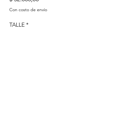
Con costo de envío
TALLE
*
Cantidad
*
Agregar al carrito
La Peque Cigueña