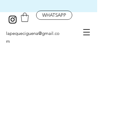
WHATSAPP
lapequeciguena@gmail.co
m