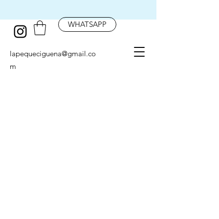
WHATSAPP
lapequeciguena@gmail.co
m