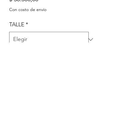
Con costo de envío
TALLE
*
Cantidad
*
Agregar al carrito
ENTERITO DE ALGODÓN
ORGÁNICO SIN PIE