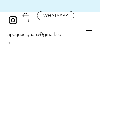
WHATSAPP
lapequeciguena@gmail.co
m