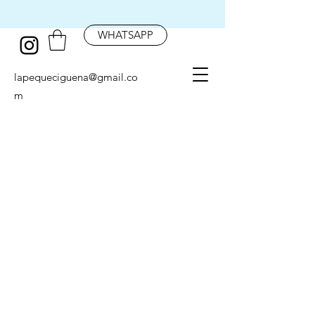
WHATSAPP
lapequeciguena@gmail.co
m