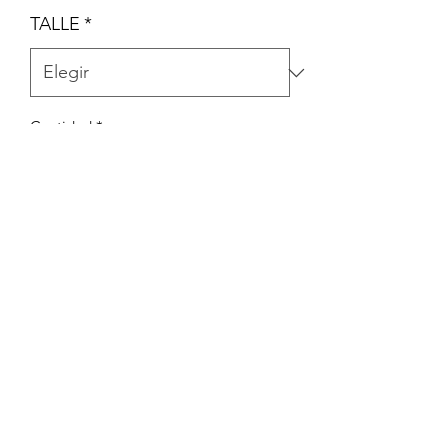
TALLE
*
Cantidad
*
Agotado
Notificar al estar disponible
CONJUNTO DE JARDINERO Y
REMERA