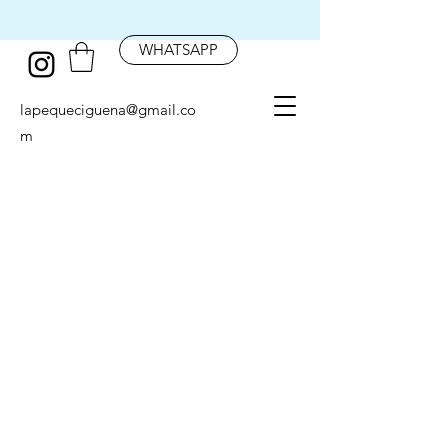
WHATSAPP
lapequeciguena@gmail.co
m