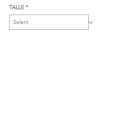
TALLE
*
Quantity
*
Add to Cart
CONJUNTO DE JARDINERO Y
REMERA