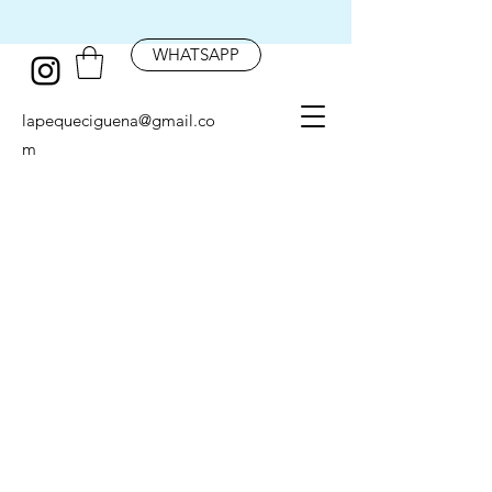
WHATSAPP
lapequeciguena@gmail.co
m