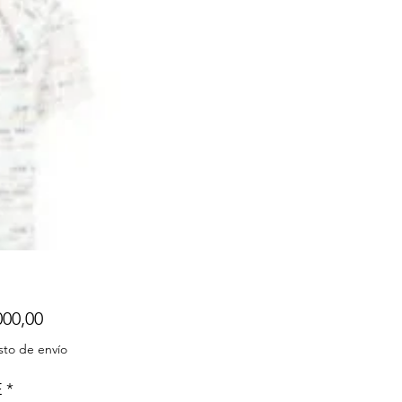
Precio
000,00
sto de envío
E
*