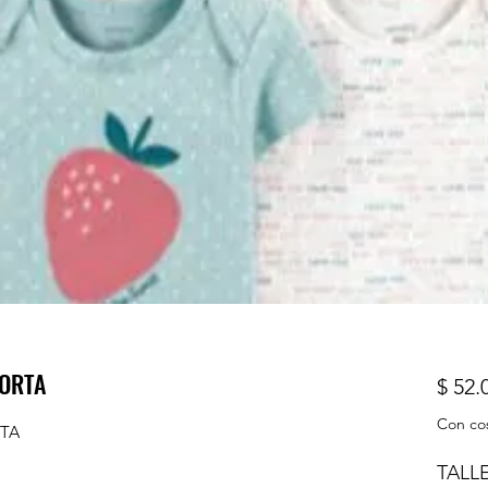
CORTA
$ 52.
Con co
TA
TALL